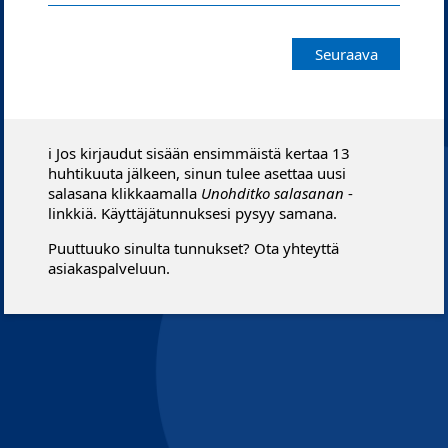
Seuraava
ℹ️ Jos kirjaudut sisään ensimmäistä kertaa 13
huhtikuuta jälkeen, sinun tulee asettaa uusi
salasana klikkaamalla
Unohditko salasanan
-
linkkiä. Käyttäjätunnuksesi pysyy samana.
Puuttuuko sinulta tunnukset? Ota yhteyttä
asiakaspalveluun.