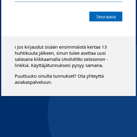
Seuraava
ℹ️ Jos kirjaudut sisään ensimmäistä kertaa 13
huhtikuuta jälkeen, sinun tulee asettaa uusi
salasana klikkaamalla
Unohditko salasanan
-
linkkiä. Käyttäjätunnuksesi pysyy samana.
Puuttuuko sinulta tunnukset? Ota yhteyttä
asiakaspalveluun.