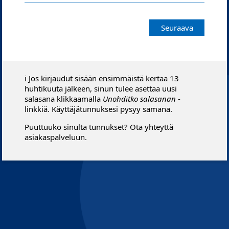
Seuraava
ℹ️ Jos kirjaudut sisään ensimmäistä kertaa 13
huhtikuuta jälkeen, sinun tulee asettaa uusi
salasana klikkaamalla
Unohditko salasanan
-
linkkiä. Käyttäjätunnuksesi pysyy samana.
Puuttuuko sinulta tunnukset? Ota yhteyttä
asiakaspalveluun.