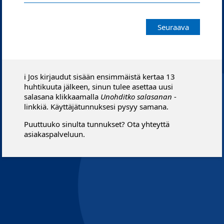
Seuraava
ℹ️ Jos kirjaudut sisään ensimmäistä kertaa 13
huhtikuuta jälkeen, sinun tulee asettaa uusi
salasana klikkaamalla
Unohditko salasanan
-
linkkiä. Käyttäjätunnuksesi pysyy samana.
Puuttuuko sinulta tunnukset? Ota yhteyttä
asiakaspalveluun.