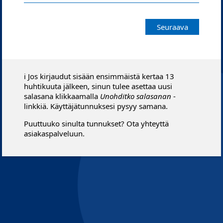
Seuraava
ℹ️ Jos kirjaudut sisään ensimmäistä kertaa 13
huhtikuuta jälkeen, sinun tulee asettaa uusi
salasana klikkaamalla
Unohditko salasanan
-
linkkiä. Käyttäjätunnuksesi pysyy samana.
Puuttuuko sinulta tunnukset? Ota yhteyttä
asiakaspalveluun.