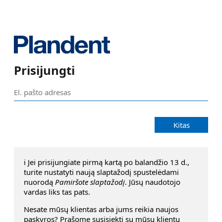
Prisijungti
Kitas
ℹ️ Jei prisijungiate pirmą kartą po balandžio 13 d.,
turite nustatyti naują slaptažodį spustelėdami
nuorodą
Pamiršote slaptažodį
. Jūsų naudotojo
vardas liks tas pats.
Nesate mūsų klientas arba jums reikia naujos
pąskyros? Prašome susisiekti su mūsų klientų