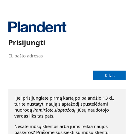
Prisijungti
Kitas
ℹ️ Jei prisijungiate pirmą kartą po balandžio 13 d.,
turite nustatyti naują slaptažodį spustelėdami
nuorodą
Pamiršote slaptažodį
. Jūsų naudotojo
vardas liks tas pats.
Nesate mūsų klientas arba jums reikia naujos
pąskyros? Prašome susisiekti su mūsų klientų