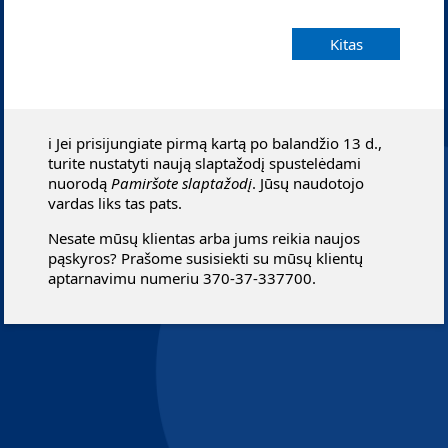
Kitas
ℹ️ Jei prisijungiate pirmą kartą po balandžio 13 d.,
turite nustatyti naują slaptažodį spustelėdami
nuorodą
Pamiršote slaptažodį
. Jūsų naudotojo
vardas liks tas pats.
Nesate mūsų klientas arba jums reikia naujos
pąskyros? Prašome susisiekti su mūsų klientų
aptarnavimu numeriu 370-37-337700.