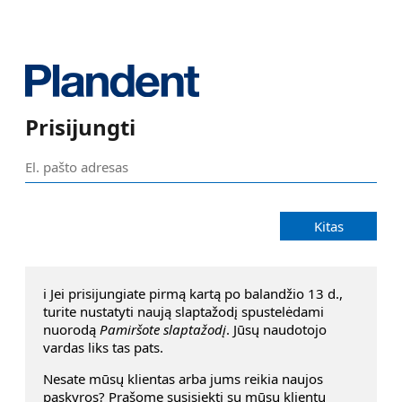
Prisijungti
Kitas
ℹ️ Jei prisijungiate pirmą kartą po balandžio 13 d.,
turite nustatyti naują slaptažodį spustelėdami
nuorodą
Pamiršote slaptažodį
. Jūsų naudotojo
vardas liks tas pats.
Nesate mūsų klientas arba jums reikia naujos
pąskyros? Prašome susisiekti su mūsų klientų