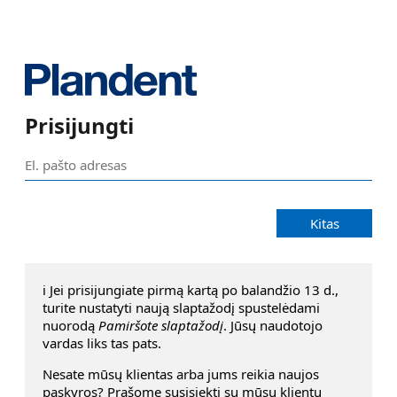
Prisijungti
Kitas
ℹ️ Jei prisijungiate pirmą kartą po balandžio 13 d.,
turite nustatyti naują slaptažodį spustelėdami
nuorodą
Pamiršote slaptažodį
. Jūsų naudotojo
vardas liks tas pats.
Nesate mūsų klientas arba jums reikia naujos
pąskyros? Prašome susisiekti su mūsų klientų