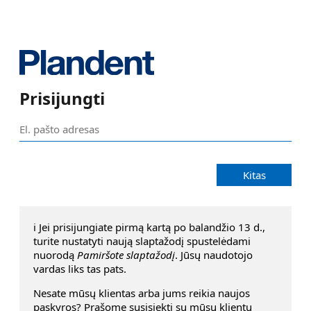
Prisijungti
Kitas
ℹ️ Jei prisijungiate pirmą kartą po balandžio 13 d.,
turite nustatyti naują slaptažodį spustelėdami
nuorodą
Pamiršote slaptažodį
. Jūsų naudotojo
vardas liks tas pats.
Nesate mūsų klientas arba jums reikia naujos
pąskyros? Prašome susisiekti su mūsų klientų